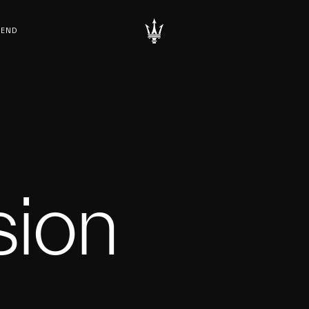
REND
ion