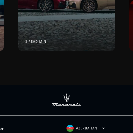
3 READ MIN
AZERBAIJAN
lar