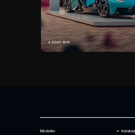
4 READ MIN
Modellər
Kataloq