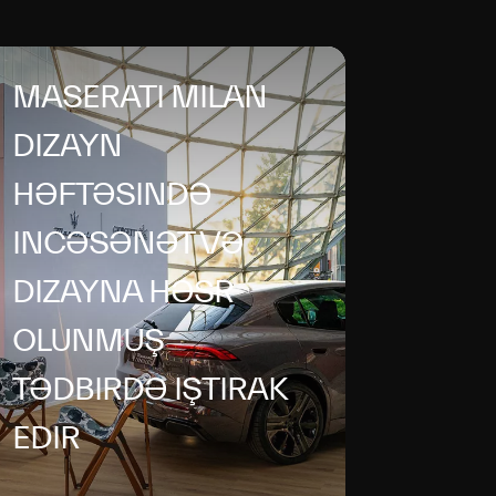
MASERATI MILAN
DIZAYN
HƏFTƏSINDƏ
INCƏSƏNƏT VƏ
DIZAYNA HƏSR
OLUNMUŞ
TƏDBIRDƏ IŞTIRAK
EDIR