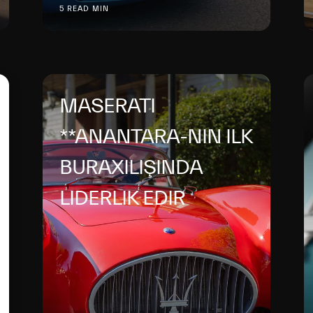
5 READ MIN
MASERATI
**ANANTARA-NIN ILK
BURAXILIŞINDA
LIDERLIK EDIR