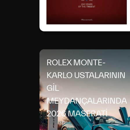
sonra bu möhtəşəm loqo
daha da təkamül edərək
İtaliya mükəmməlliyinin
qlobal simvoluna çevrilib.
ROLEX MONTE-
KARLO USTALARININ
GİL
MEYDANÇALARINDA
2026 MASERATİ