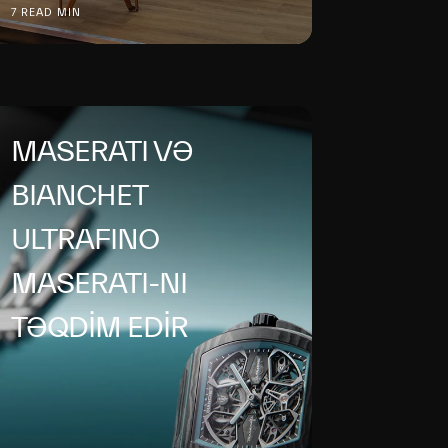
7 READ MIN
MASERATI VƏ
BIANCHET
ULTRAFINO
MASERATI-NI
TƏQDİM EDİR