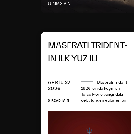
11 READ MIN
MASERATI TRIDENT-
İN İLK YÜZ İLİ
APRIL 27
Maserati Trident
2026
1926-cı ildə keçirilən
Targa Florio yarışındakı
debütündən etibarən bir
8 READ MIN
əsrlik tarixə şahidlik edib
və bu müddət ərzində
yarış qələbələri, əfsanəvi
modellər və texniki
nailiyyətlər toplayıb. Yüz il