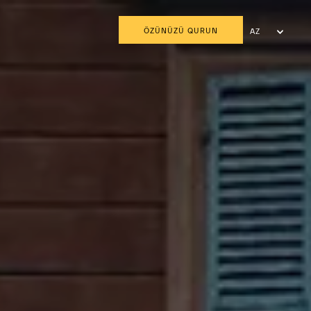
ÖZÜNÜZÜ QURUN
AZ
EN