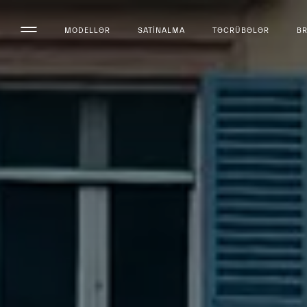
MODELLƏR
SATINALMA
TƏCRÜBƏLƏR
B