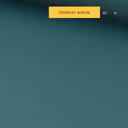
ÖZÜNÜZÜ QURUN
AZ
EN