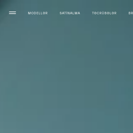
MODELLƏR
SATINALMA
TƏCRÜBƏLƏR
B