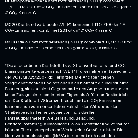
Quattroporte Modena Kraftstoffverbrauch (WLTP): kombiniert
11,6-11,1 l/100 km* // CO₂-Emissionen: kombiniert 262-252 g/km*
// CO₂-Klasse: G
MC20 Kraftstoffverbrauch (WLTP): kombiniert 11,5 l/100 km* //
CO₂-Emissionen: kombiniert 261 g/km* // CO₂-Klasse: G
MC20 Cielo Kraftstoffverbrauch (WLTP): kombiniert 11,7 l/100 km*
// CO₂-Emissionen: kombiniert 265 g/km* // CO₂-Klasse: G
*Die angegebenen Kraftstoff- bzw. Stromverbrauchs- und CO₂
Emissionswerte wurden nach WLTP Prüfverfahren entsprechend
der VO (EG) 715/2007 idgF ermittelt. Die Angaben dienen
Vergleichszwecken und beziehen sich nicht auf ein individuelles
Fahrzeug, sie sind nicht Gegenstand eines Angebots und stellen
keine Zusage einer bestimmten Eigenschaft für den Realbetrieb
dar. Der Kraftstoff-/Stromverbrauch und die CO₂ Emissionen
hängen auch vom persönlichen Fahrstil, der Witterung, der
Straßenbeschaffenheit sowie von individuellen
Fahrzeugparametern wie Bereifung, Beladung,
Sonderausstattung, Klimaanlage u.a. ab. Hersteller und Verkäufer
können für die angegebenen Werte keine Gewähr leisten. Die
Normverbrauchsabgabe (NoVA) berechnet sich nach den