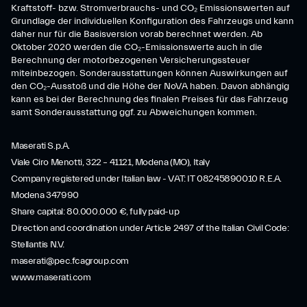
Kraftstoff- bzw. Stromverbrauchs- und CO₂ Emissionswerten auf
Grundlage der individuellen Konfiguration des Fahrzeugs und kann
daher nur für die Basisversion vorab berechnet werden. Ab
Oktober 2020 werden die CO₂-Emissionswerte auch in die
Berechnung der motorbezogenen Versicherungssteuer
miteinbezogen. Sonderausstattungen können Auswirkungen auf
den CO₂-Ausstoß und die Höhe der NoVA haben. Davon abhängig
kann es bei der Berechnung des finalen Preises für das Fahrzeug
samt Sonderausstattung ggf. zu Abweichungen kommen.
Maserati S.p.A.
Viale Ciro Menotti, 322 – 41121, Modena (MO), Italy
Company registered under Italian law - VAT: IT 08245890010 R.E.A.
Modena 347990
Share capital: 80.000.000 €, fully paid-up
Direction and coordination under Article 2497 of the Italian Civil Code:
Stellantis N.V.
maserati@pec.fcagroup.com
www.maserati.com