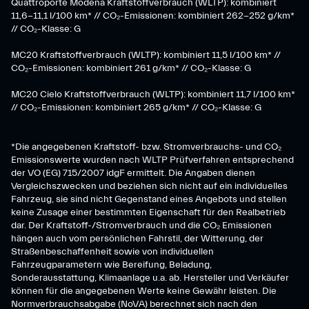
Quattroporte Modena Kraftstoffverbrauch (WLTP): kombiniert
11,6-11,1 l/100 km* // CO₂-Emissionen: kombiniert 262-252 g/km*
// CO₂-Klasse: G
MC20 Kraftstoffverbrauch (WLTP): kombiniert 11,5 l/100 km* //
CO₂-Emissionen: kombiniert 261 g/km* // CO₂-Klasse: G
MC20 Cielo Kraftstoffverbrauch (WLTP): kombiniert 11,7 l/100 km*
// CO₂-Emissionen: kombiniert 265 g/km* // CO₂-Klasse: G
*Die angegebenen Kraftstoff- bzw. Stromverbrauchs- und CO₂
Emissionswerte wurden nach WLTP Prüfverfahren entsprechend
der VO (EG) 715/2007 idgF ermittelt. Die Angaben dienen
Vergleichszwecken und beziehen sich nicht auf ein individuelles
Fahrzeug, sie sind nicht Gegenstand eines Angebots und stellen
keine Zusage einer bestimmten Eigenschaft für den Realbetrieb
dar. Der Kraftstoff-/Stromverbrauch und die CO₂ Emissionen
hängen auch vom persönlichen Fahrstil, der Witterung, der
Straßenbeschaffenheit sowie von individuellen
Fahrzeugparametern wie Bereifung, Beladung,
Sonderausstattung, Klimaanlage u.a. ab. Hersteller und Verkäufer
können für die angegebenen Werte keine Gewähr leisten. Die
Normverbrauchsabgabe (NoVA) berechnet sich nach den