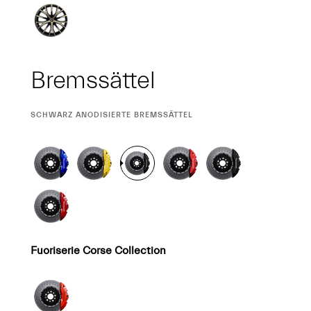
Bremssättel
CURRENT
SCHWARZ ANODISIERTE BREMSSÄTTEL
SELECTION
Fuoriserie Corse Collection