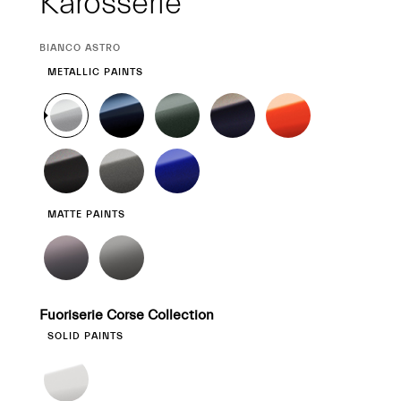
Karosserie
CURRENT
BIANCO ASTRO
SELECTION
METALLIC PAINTS
MATTE PAINTS
Fuoriserie Corse Collection
SOLID PAINTS