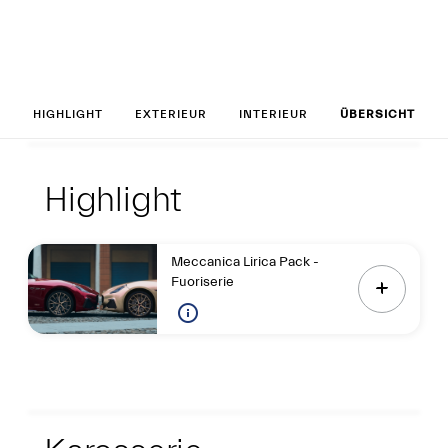
Set up your Gran
HIGHLIGHT
EXTERIEUR
INTERIEUR
ÜBERSICHT
Highlight
Highlight
Highlight
Meccanica Lirica Pack -
Fuoriserie
Exterieur