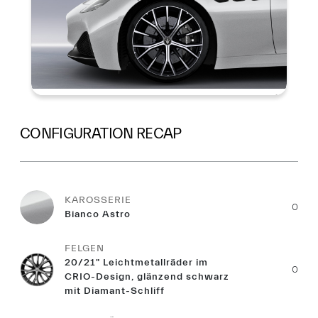
CONFIGURATION RECAP
KAROSSERIE
0
Bianco Astro
FELGEN
20/21" Leichtmetallräder im
0
CRIO-Design, glänzend schwarz
mit Diamant-Schliff