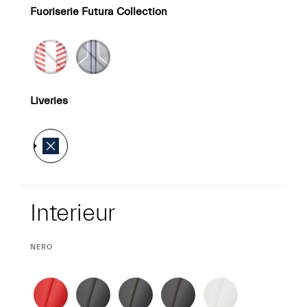
Fuoriserie Futura Collection
Liveries
Interieur
Interieur
CURRENT
NERO
SELECTION