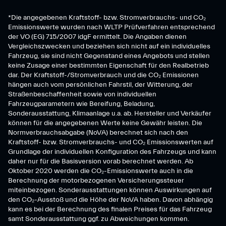
*Die angegebenen Kraftstoff- bzw. Stromverbrauchs- und CO₂
Emissionswerte wurden nach WLTP Prüfverfahren entsprechend
der VO (EG) 715/2007 idgF ermittelt. Die Angaben dienen
Vergleichszwecken und beziehen sich nicht auf ein individuelles
Fahrzeug, sie sind nicht Gegenstand eines Angebots und stellen
keine Zusage einer bestimmten Eigenschaft für den Realbetrieb
dar. Der Kraftstoff-/Stromverbrauch und die CO₂ Emissionen
hängen auch vom persönlichen Fahrstil, der Witterung, der
Straßenbeschaffenheit sowie von individuellen
Fahrzeugparametern wie Bereifung, Beladung,
Sonderausstattung, Klimaanlage u.a. ab. Hersteller und Verkäufer
können für die angegebenen Werte keine Gewähr leisten. Die
Normverbrauchsabgabe (NoVA) berechnet sich nach den
Kraftstoff- bzw. Stromverbrauchs- und CO₂ Emissionswerten auf
Grundlage der individuellen Konfiguration des Fahrzeugs und kann
daher nur für die Basisversion vorab berechnet werden. Ab
Oktober 2020 werden die CO₂-Emissionswerte auch in die
Berechnung der motorbezogenen Versicherungssteuer
miteinbezogen. Sonderausstattungen können Auswirkungen auf
den CO₂-Ausstoß und die Höhe der NoVA haben. Davon abhängig
kann es bei der Berechnung des finalen Preises für das Fahrzeug
samt Sonderausstattung ggf. zu Abweichungen kommen.