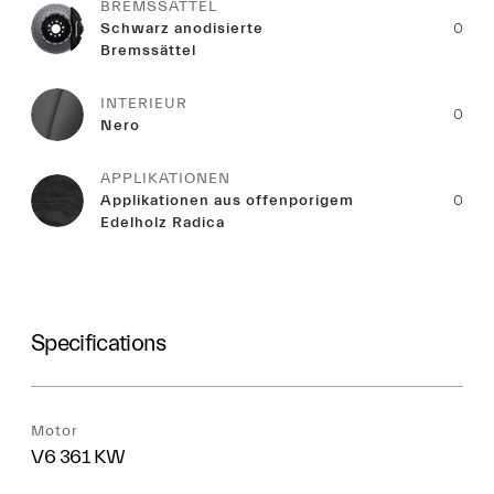
BREMSSÄTTEL
Schwarz anodisierte
0
Bremssättel
INTERIEUR
0
Nero
APPLIKATIONEN
Applikationen aus offenporigem
0
Edelholz Radica
Specifications
Motor
V6 361 KW