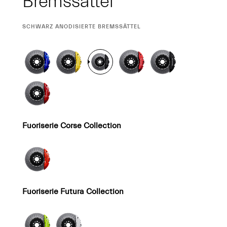
Bremssättel
CURRENT
SCHWARZ ANODISIERTE BREMSSÄTTEL
SELECTION
Fuoriserie Corse Collection
Fuoriserie Futura Collection