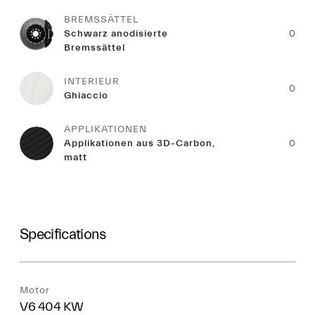
BREMSSÄTTEL
Schwarz anodisierte
0
Bremssättel
INTERIEUR
0
Ghiaccio
APPLIKATIONEN
Applikationen aus 3D-Carbon,
0
matt
Specifications
Motor
V6 404 KW