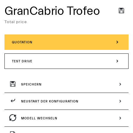
GranCabrio Trofeo
Services
Total price
QUOTATION
TEST DRIVE
SPEICHERN
NEUSTART DER KONFIGURATION
MODELL WECHSELN