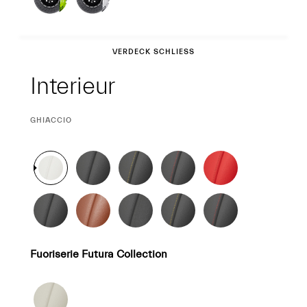
Interieur
VERDECK SCHLIESSEN
Interieur
CURRENT
GHIACCIO
SELECTION
Fuoriserie Futura Collection