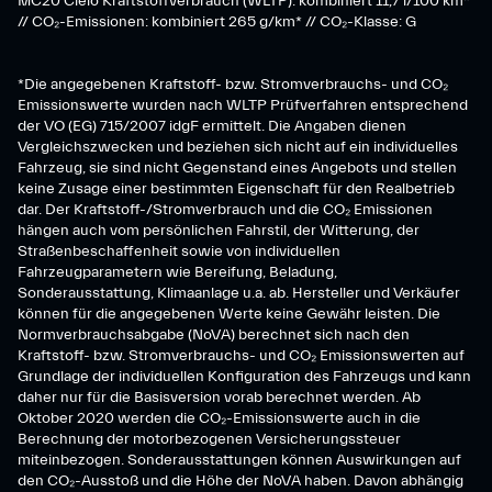
MC20 Cielo Kraftstoffverbrauch (WLTP): kombiniert 11,7 l/100 km*
// CO₂-Emissionen: kombiniert 265 g/km* // CO₂-Klasse: G
*Die angegebenen Kraftstoff- bzw. Stromverbrauchs- und CO₂
Emissionswerte wurden nach WLTP Prüfverfahren entsprechend
der VO (EG) 715/2007 idgF ermittelt. Die Angaben dienen
Vergleichszwecken und beziehen sich nicht auf ein individuelles
Fahrzeug, sie sind nicht Gegenstand eines Angebots und stellen
keine Zusage einer bestimmten Eigenschaft für den Realbetrieb
dar. Der Kraftstoff-/Stromverbrauch und die CO₂ Emissionen
hängen auch vom persönlichen Fahrstil, der Witterung, der
Straßenbeschaffenheit sowie von individuellen
Fahrzeugparametern wie Bereifung, Beladung,
Sonderausstattung, Klimaanlage u.a. ab. Hersteller und Verkäufer
können für die angegebenen Werte keine Gewähr leisten. Die
Normverbrauchsabgabe (NoVA) berechnet sich nach den
Kraftstoff- bzw. Stromverbrauchs- und CO₂ Emissionswerten auf
Grundlage der individuellen Konfiguration des Fahrzeugs und kann
daher nur für die Basisversion vorab berechnet werden. Ab
Oktober 2020 werden die CO₂-Emissionswerte auch in die
Berechnung der motorbezogenen Versicherungssteuer
miteinbezogen. Sonderausstattungen können Auswirkungen auf
den CO₂-Ausstoß und die Höhe der NoVA haben. Davon abhängig