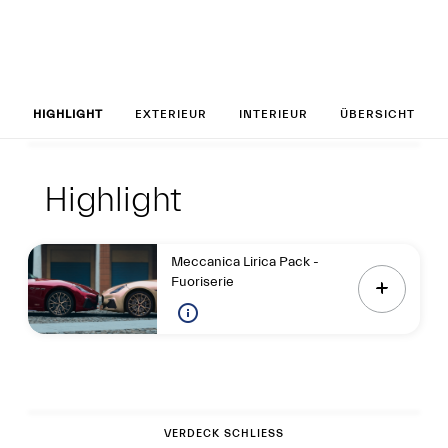
Set up your GranC
HIGHLIGHT
EXTERIEUR
INTERIEUR
ÜBERSICHT
Highlight
Highlight
Highlight
Meccanica Lirica Pack -
Fuoriserie
Exterieur
VERDECK SCHLIESSEN