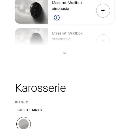
Maserati Wallbox
einphasig
Maserati Wallbox
dreiphasig
Exterieur
Karosserie
CURRENT
BIANCO
SELECTION
SOLID PAINTS