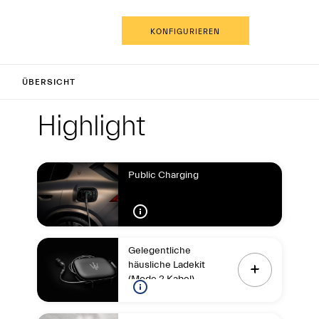
DE
KONFIGURIEREN
cale Fo
ÜBERSICHT
Highlight
Highligh
Highlight
Public Charging
Gelegentliche
häusliche Ladekit
(Mode 2 Kabel)