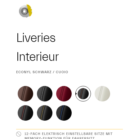
Liveries
Interieur
Interieur
CURRENT
ECONYL SCHWARZ / CUOIO
SELECTION
12-FACH ELEKTRISCH EINSTELLBARE SITZE MIT
MEMORY-FUNKTION FÜR FAHRERSITZ